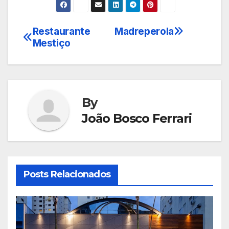
Restaurante
Madreperola
Navegação
Mestiço
de
Post
By
João Bosco Ferrari
Posts Relacionados