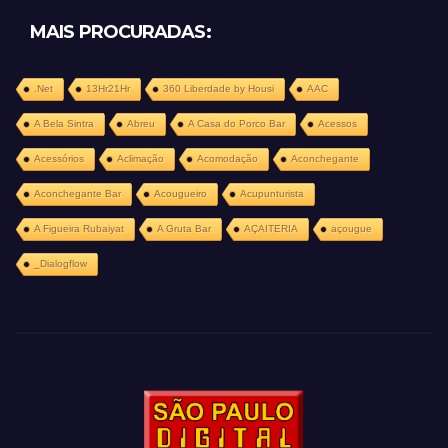
MAIS PROCURADAS:
.Net
13Hr21Hr
360 Liberdade by Housi
AAC
A Bela Sintra
Abreu
A Casa do Porco Bar
Acessos
Acessórios
Aclimação
Acomodação
Aconchegante
Aconchegante Bar
Acougueiro
Acupunturista
A Figueira Rubaiyat
A Gruta Bar
AÇAITERIA
açougue
_Dialogflow