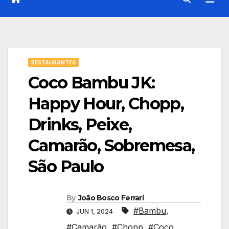
RESTAURANTES
Coco Bambu JK:
Happy Hour, Chopp,
Drinks, Peixe,
Camarão, Sobremesa,
São Paulo
By
João Bosco Ferrari
#Bambu
,
JUN 1, 2024
#Camarão
,
#Chopp
,
#Coco
,