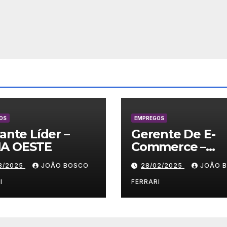
OS
EMPREGOS
lante Líder –
Gerente De E-
A OESTE
Commerce –
Vestuário/ Moda
03/2025
JOÃO BOSCO
28/02/2025
JOÃO 
SP
I
FERRARI