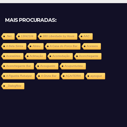
MAIS PROCURADAS:
.Net
13Hr21Hr
360 Liberdade by Housi
AAC
A Bela Sintra
Abreu
A Casa do Porco Bar
Acessos
Acessórios
Aclimação
Acomodação
Aconchegante
Aconchegante Bar
Acougueiro
Acupunturista
A Figueira Rubaiyat
A Gruta Bar
AÇAITERIA
açougue
_Dialogflow