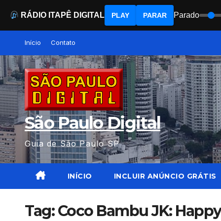
RÁDIO ITAPÊ DIGITAL
Parado
PLAY
PARAR
Skip
Início
Contato
to
content
São Paulo Digital
Guia de São Paulo SP
INÍCIO
INCLUIR ANÚNCIO GRÁTIS
Tag:
Coco Bambu JK: Happy