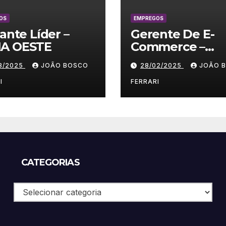
OS
EMPREGOS
lante Líder –
Gerente De E-
A OESTE
Commerce –
Vestuário/ Moda
03/2025
JOÃO BOSCO
28/02/2025
JOÃO 
SP
I
FERRARI
CATEGORIAS
Categorias