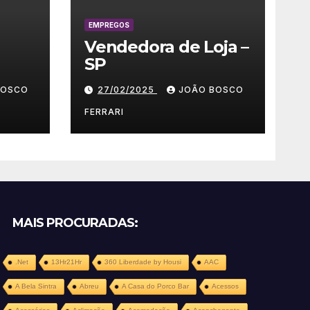
EMPREGOS
Vendedora de Loja –
SP
 –
BOSCO
27/02/2025
JOÃO BOSCO
FERRARI
MAIS PROCURADAS:
.Net
13Hr21Hr
360 Liberdade by Housi
AAC
A Bela Sintra
Abreu
A Casa do Porco Bar
Acessos