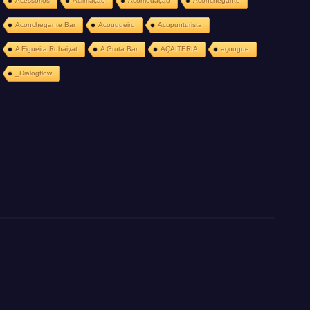
Acessórios
Aclimação
Acomodação
Aconchegante
Aconchegante Bar
Acougueiro
Acupunturista
A Figueira Rubaiyat
A Gruta Bar
AÇAITERIA
açougue
_Dialogflow