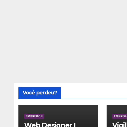
Você perdeu?
EMPREGOS
EMPREG
Web Designer |
Vigi