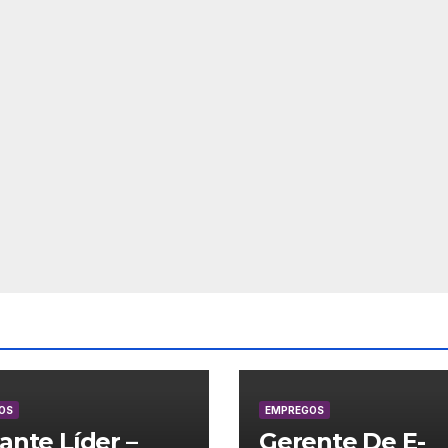
OS
EMPREGOS
lante Líder –
Gerente De E-