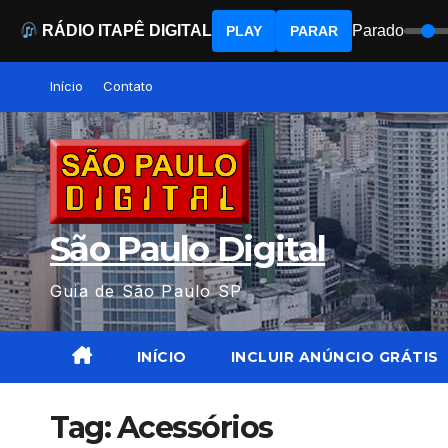
RÁDIO ITAPÊ DIGITAL
Parado
PLAY
PARAR
Skip
Início
Contato
to
content
São Paulo Digital
Guia de São Paulo SP
INÍCIO
INCLUIR ANÚNCIO GRÁTIS
Tag:
Acessórios