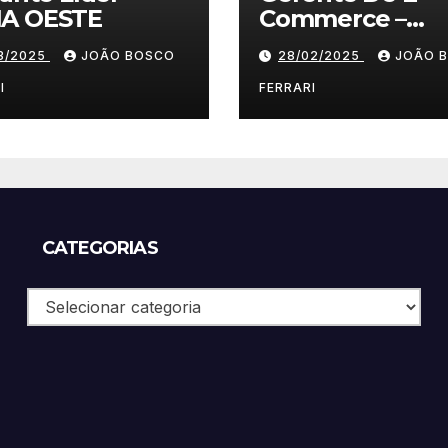
A OESTE
Commerce –
Vestuário/ Moda
03/2025
JOÃO BOSCO
28/02/2025
JOÃO 
SP
I
FERRARI
CATEGORIAS
Categorias