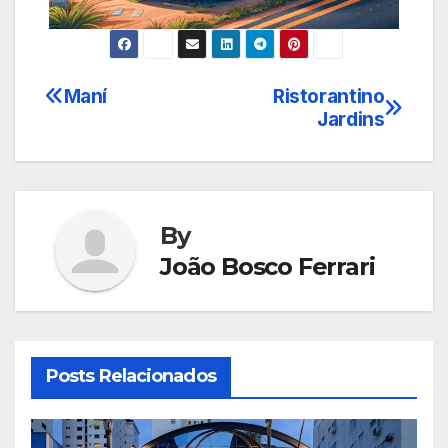
Maní
Ristorantino
Navegação
Jardins
de
Post
By
João Bosco Ferrari
Posts Relacionados