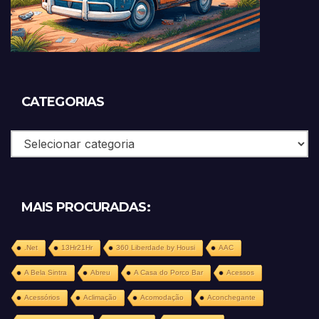
CATEGORIAS
Categorias
MAIS PROCURADAS:
.Net
13Hr21Hr
360 Liberdade by Housi
AAC
A Bela Sintra
Abreu
A Casa do Porco Bar
Acessos
Acessórios
Aclimação
Acomodação
Aconchegante