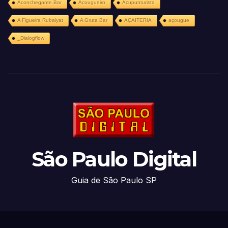
Aconchegante Bar
Acougueiro
Acupunturista
A Figueira Rubaiyat
A Gruta Bar
AÇAITERIA
açougue
_Dialogflow
São Paulo Digital
Guia de São Paulo SP