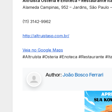
Altruísta Osteria e Enoteca – Restaurante It
Alameda Campinas, 952 – Jardins, São Paulo –
(11) 3142-9962
http://altruistasp.com.br/
Veja no Google Maps
#Altruísta #Osteria #Enoteca #Restaurante #It
Author:
João Bosco Ferrari