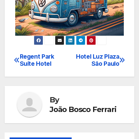
Regent Park
Hotel Luz Plaza
Navegação
Suíte Hotel
São Paulo
de
Post
By
João Bosco Ferrari