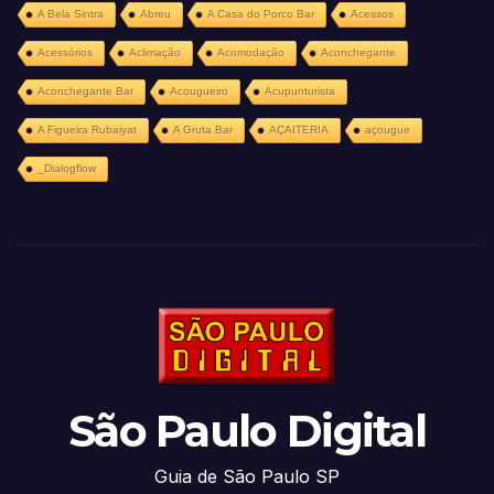
A Bela Sintra
Abreu
A Casa do Porco Bar
Acessos
Acessórios
Aclimação
Acomodação
Aconchegante
Aconchegante Bar
Acougueiro
Acupunturista
A Figueira Rubaiyat
A Gruta Bar
AÇAITERIA
açougue
_Dialogflow
São Paulo Digital
Guia de São Paulo SP