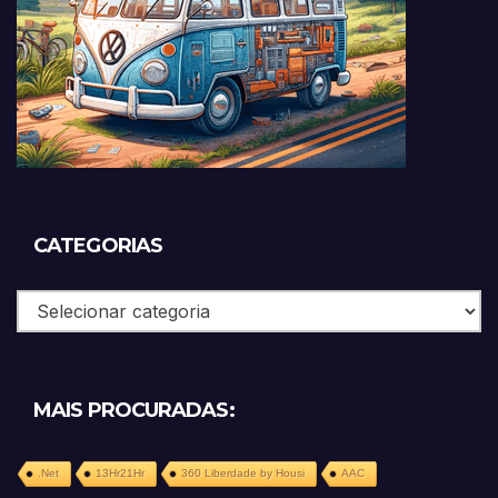
CATEGORIAS
Categorias
MAIS PROCURADAS:
.Net
13Hr21Hr
360 Liberdade by Housi
AAC