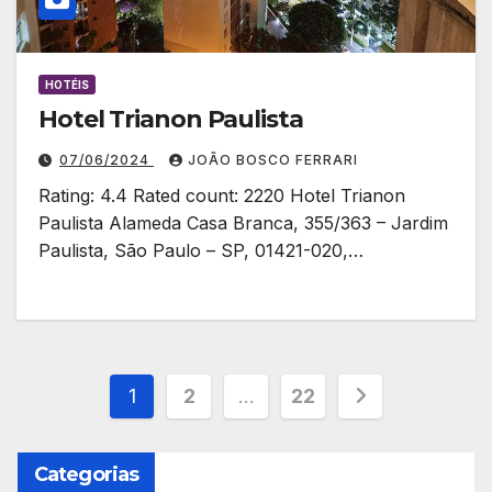
HOTÉIS
Hotel Trianon Paulista
07/06/2024
JOÃO BOSCO FERRARI
Rating: 4.4 Rated count: 2220 Hotel Trianon
Paulista Alameda Casa Branca, 355/363 – Jardim
Paulista, São Paulo – SP, 01421-020,…
Paginação
1
2
…
22
de
Categorias
posts