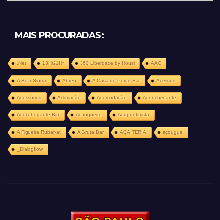
MAIS PROCURADAS:
.Net
13Hr21Hr
360 Liberdade by Housi
AAC
A Bela Sintra
Abreu
A Casa do Porco Bar
Acessos
Acessórios
Aclimação
Acomodação
Aconchegante
Aconchegante Bar
Acougueiro
Acupunturista
A Figueira Rubaiyat
A Gruta Bar
AÇAITERIA
açougue
_Dialogflow