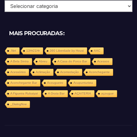
Categorias
MAIS PROCURADAS:
.Net
13Hr21Hr
360 Liberdade by Housi
AAC
A Bela Sintra
Abreu
A Casa do Porco Bar
Acessos
Acessórios
Aclimação
Acomodação
Aconchegante
Aconchegante Bar
Acougueiro
Acupunturista
A Figueira Rubaiyat
A Gruta Bar
AÇAITERIA
açougue
_Dialogflow