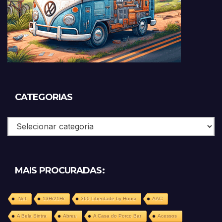
CATEGORIAS
Categorias
MAIS PROCURADAS:
.Net
13Hr21Hr
360 Liberdade by Housi
AAC
A Bela Sintra
Abreu
A Casa do Porco Bar
Acessos