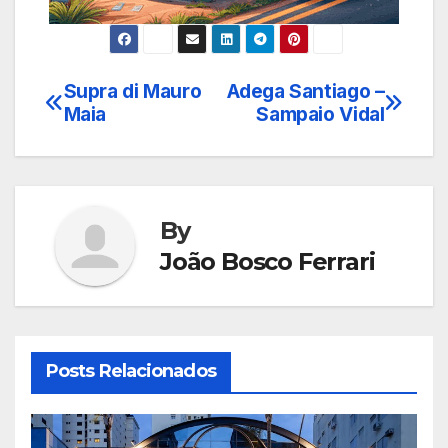
Supra di Mauro
Adega Santiago –
Navegação
Maia
Sampaio Vidal
de
Post
By
João Bosco Ferrari
Posts Relacionados