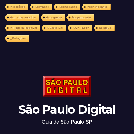
Acessórios
Aclimação
Acomodação
Aconchegante
Aconchegante Bar
Acougueiro
Acupunturista
A Figueira Rubaiyat
A Gruta Bar
AÇAITERIA
açougue
_Dialogflow
São Paulo Digital
Guia de São Paulo SP