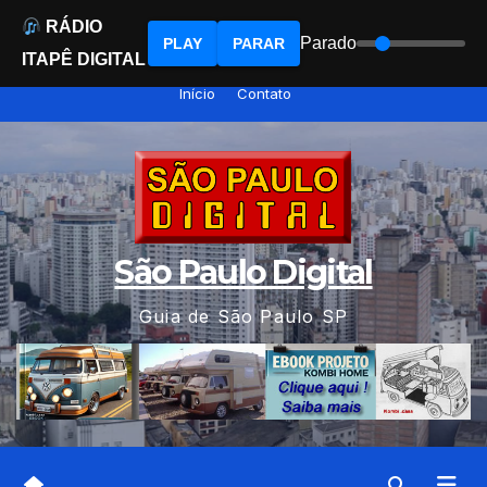
RÁDIO
Parado
PLAY
PARAR
ITAPÊ DIGITAL
Skip
Início
Contato
to
content
São Paulo Digital
Guia de São Paulo SP