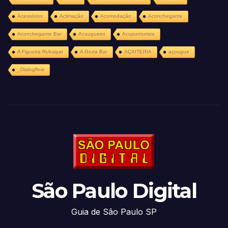
Acessórios
Aclimação
Acomodação
Aconchegante
Aconchegante Bar
Acougueiro
Acupunturista
A Figueira Rubaiyat
A Gruta Bar
AÇAITERIA
açougue
_Dialogflow
São Paulo Digital
Guia de São Paulo SP