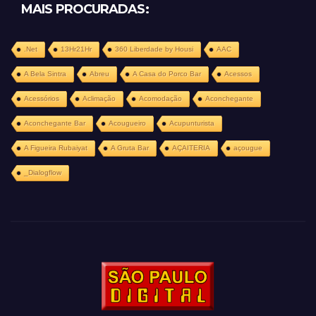
MAIS PROCURADAS:
.Net
13Hr21Hr
360 Liberdade by Housi
AAC
A Bela Sintra
Abreu
A Casa do Porco Bar
Acessos
Acessórios
Aclimação
Acomodação
Aconchegante
Aconchegante Bar
Acougueiro
Acupunturista
A Figueira Rubaiyat
A Gruta Bar
AÇAITERIA
açougue
_Dialogflow