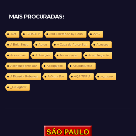
MAIS PROCURADAS:
.Net
13Hr21Hr
360 Liberdade by Housi
AAC
A Bela Sintra
Abreu
A Casa do Porco Bar
Acessos
Acessórios
Aclimação
Acomodação
Aconchegante
Aconchegante Bar
Acougueiro
Acupunturista
A Figueira Rubaiyat
A Gruta Bar
AÇAITERIA
açougue
_Dialogflow