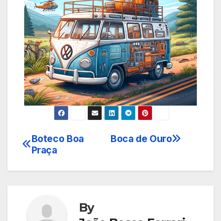
Boteco Boa
Boca de Ouro
Navegação
Praça
de
Post
By