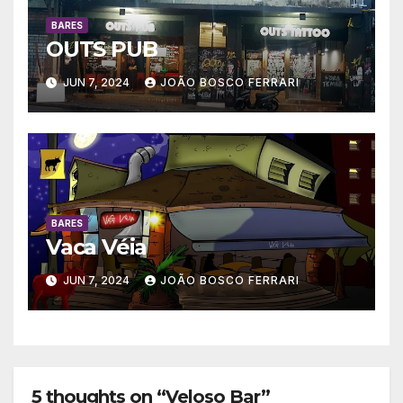
BARES
OUTS PUB
JUN 7, 2024
JOÃO BOSCO FERRARI
BARES
Vaca Véia
JUN 7, 2024
JOÃO BOSCO FERRARI
5 thoughts on “Veloso Bar”