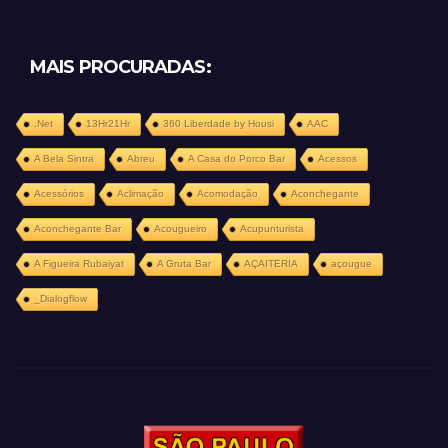
MAIS PROCURADAS:
.Net
13Hr21Hr
360 Liberdade by Housi
AAC
A Bela Sintra
Abreu
A Casa do Porco Bar
Acessos
Acessórios
Aclimação
Acomodação
Aconchegante
Aconchegante Bar
Acougueiro
Acupunturista
A Figueira Rubaiyat
A Gruta Bar
AÇAITERIA
açougue
_Dialogflow