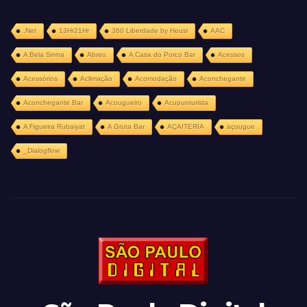
.Net
13Hr21Hr
360 Liberdade by Housi
AAC
A Bela Sintra
Abreu
A Casa do Porco Bar
Acessos
Acessórios
Aclimação
Acomodação
Aconchegante
Aconchegante Bar
Acougueiro
Acupunturista
A Figueira Rubaiyat
A Gruta Bar
AÇAITERIA
açougue
_Dialogflow