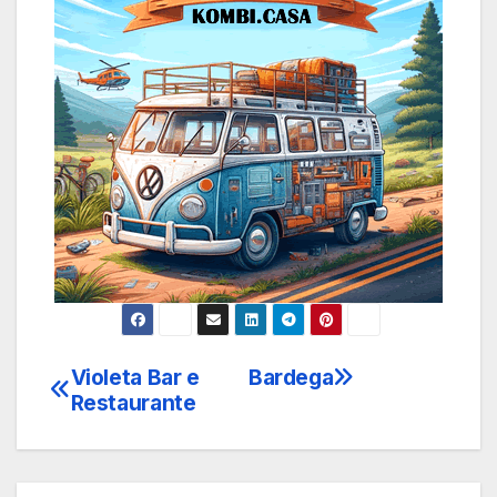
Violeta Bar e
Bardega
Navegação
Restaurante
de
Post