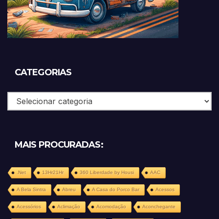
CATEGORIAS
Categorias
MAIS PROCURADAS:
.Net
13Hr21Hr
360 Liberdade by Housi
AAC
A Bela Sintra
Abreu
A Casa do Porco Bar
Acessos
Acessórios
Aclimação
Acomodação
Aconchegante