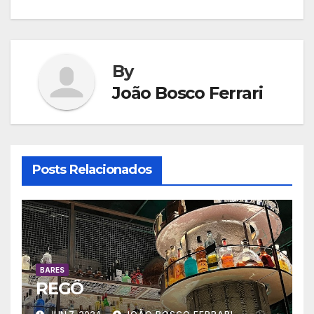
de
Post
By
João Bosco Ferrari
Posts Relacionados
BARES
REGÔ