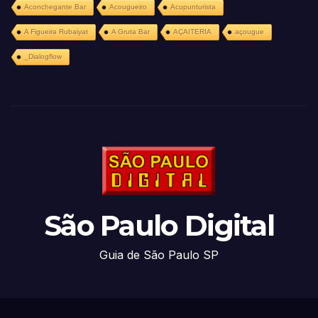
Aconchegante Bar
Acougueiro
Acupunturista
A Figueira Rubaiyat
A Gruta Bar
AÇAITERIA
açougue
_Dialogflow
São Paulo Digital
Guia de São Paulo SP