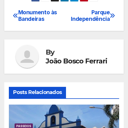
Monumento às
Parque
Navegação
Bandeiras
Independência
de
Post
By
João Bosco Ferrari
Posts Relacionados
PASSEIOS