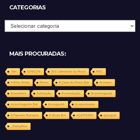
CATEGORIAS
Categorias
MAIS PROCURADAS:
.Net
13Hr21Hr
360 Liberdade by Housi
AAC
A Bela Sintra
Abreu
A Casa do Porco Bar
Acessos
Acessórios
Aclimação
Acomodação
Aconchegante
Aconchegante Bar
Acougueiro
Acupunturista
A Figueira Rubaiyat
A Gruta Bar
AÇAITERIA
açougue
_Dialogflow