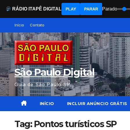
RÁDIO ITAPÊ DIGITAL
Parado
PLAY
PARAR
Skip
Início
Contato
to
content
São Paulo Digital
Guia de São Paulo SP
INÍCIO
INCLUIR ANÚNCIO GRÁTIS
Tag:
Pontos turísticos SP