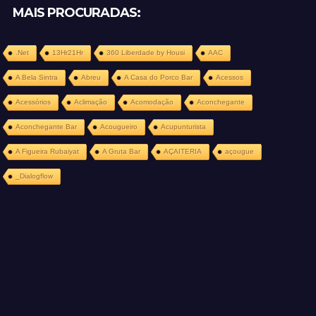
MAIS PROCURADAS:
.Net
13Hr21Hr
360 Liberdade by Housi
AAC
A Bela Sintra
Abreu
A Casa do Porco Bar
Acessos
Acessórios
Aclimação
Acomodação
Aconchegante
Aconchegante Bar
Acougueiro
Acupunturista
A Figueira Rubaiyat
A Gruta Bar
AÇAITERIA
açougue
_Dialogflow