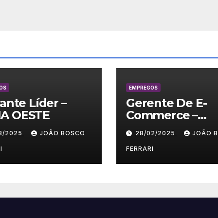
OS
EMPREGOS
lante Líder –
Gerente De E-
A OESTE
Commerce –
Vestuário/ Moda
03/2025
JOÃO BOSCO
28/02/2025
JOÃO 
SP
I
FERRARI