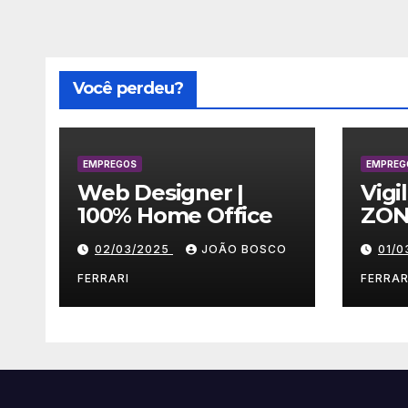
de
posts
Você perdeu?
EMPREGOS
EMPREG
Web Designer |
Vigi
100% Home Office
ZON
02/03/2025
JOÃO BOSCO
01/
FERRARI
FERRAR