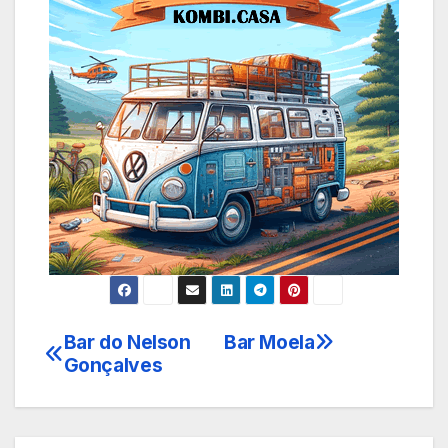
Bar do Nelson
Bar Moela
Navegação
Gonçalves
de
Post