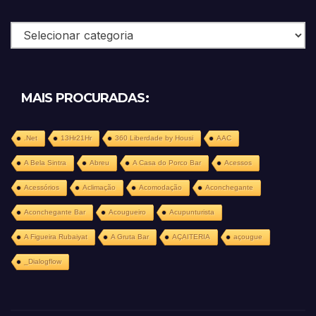
Categorias
MAIS PROCURADAS:
.Net
13Hr21Hr
360 Liberdade by Housi
AAC
A Bela Sintra
Abreu
A Casa do Porco Bar
Acessos
Acessórios
Aclimação
Acomodação
Aconchegante
Aconchegante Bar
Acougueiro
Acupunturista
A Figueira Rubaiyat
A Gruta Bar
AÇAITERIA
açougue
_Dialogflow