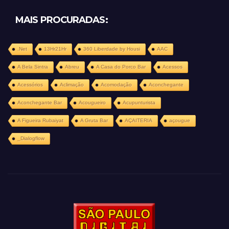
MAIS PROCURADAS:
.Net
13Hr21Hr
360 Liberdade by Housi
AAC
A Bela Sintra
Abreu
A Casa do Porco Bar
Acessos
Acessórios
Aclimação
Acomodação
Aconchegante
Aconchegante Bar
Acougueiro
Acupunturista
A Figueira Rubaiyat
A Gruta Bar
AÇAITERIA
açougue
_Dialogflow