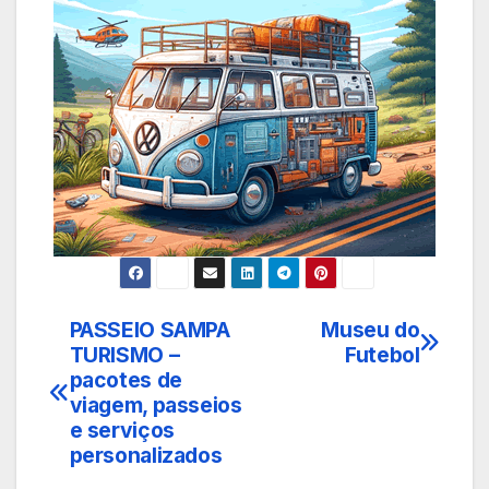
PASSEIO SAMPA
Museu do
Navegação
TURISMO –
Futebol
de
pacotes de
viagem, passeios
Post
e serviços
personalizados