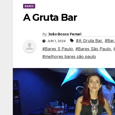
BARES
A Gruta Bar
By
João Bosco Ferrari
#A Gruta Bar
,
#Bar
JUN 1, 2024
#Bares S Paulo
,
#Bares São Paulo
,
#melhores bares são paulo