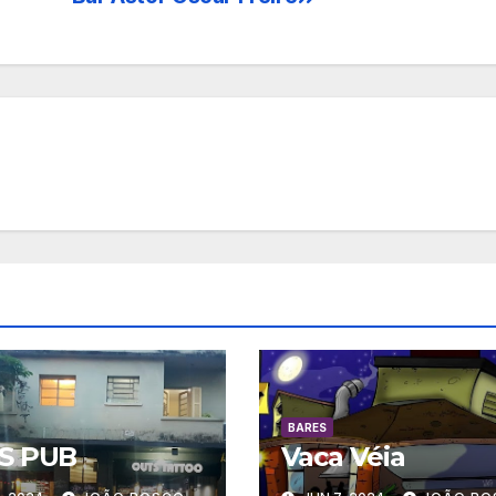
BARES
S PUB
Vaca Véia