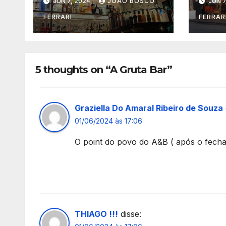
JUN 7, 2024
JOÃO BOSCO
JUN 7
FERRARI
FERRAR
5 thoughts on “A Gruta Bar”
Graziella Do Amaral Ribeiro de Souza
01/06/2024 às 17:06
O point do povo do A&B ( após o fecha
THIAGO !!!
disse: