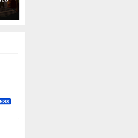
SCO
ONDER