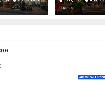
, 2024
JOÃO BOSCO
JUN 7, 2024
JOÃO BO
I
FERRARI
disse:
)
ACESSE PARA RESP