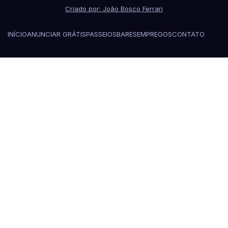
Criado por: João Bosco Ferrari
INÍCIO
ANUNCIAR GRÁTIS
PASSEIOS
BARES
EMPREGOS
CONTATO