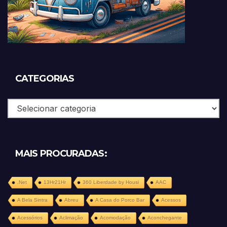
CATEGORIAS
Categorias
MAIS PROCURADAS:
.Net
13Hr21Hr
360 Liberdade by Housi
AAC
A Bela Sintra
Abreu
A Casa do Porco Bar
Acessos
Acessórios
Aclimação
Acomodação
Aconchegante