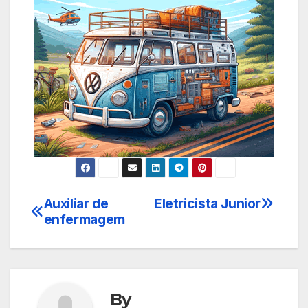
Auxiliar de
Eletricista Junior
Navegação
enfermagem
de
Post
By