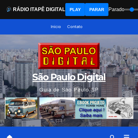
RÁDIO ITAPÊ DIGITAL
Parado
PLAY
PARAR
Skip
Início
Contato
to
content
São Paulo Digital
Guia de São Paulo SP