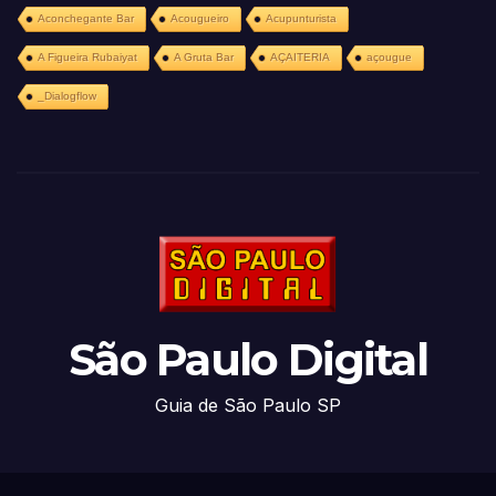
Aconchegante Bar
Acougueiro
Acupunturista
A Figueira Rubaiyat
A Gruta Bar
AÇAITERIA
açougue
_Dialogflow
São Paulo Digital
Guia de São Paulo SP