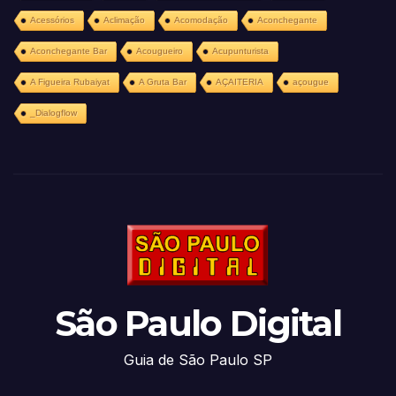
Acessórios
Aclimação
Acomodação
Aconchegante
Aconchegante Bar
Acougueiro
Acupunturista
A Figueira Rubaiyat
A Gruta Bar
AÇAITERIA
açougue
_Dialogflow
São Paulo Digital
Guia de São Paulo SP