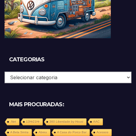
CATEGORIAS
Categorias
MAIS PROCURADAS:
.Net
13Hr21Hr
360 Liberdade by Housi
AAC
A Bela Sintra
Abreu
A Casa do Porco Bar
Acessos