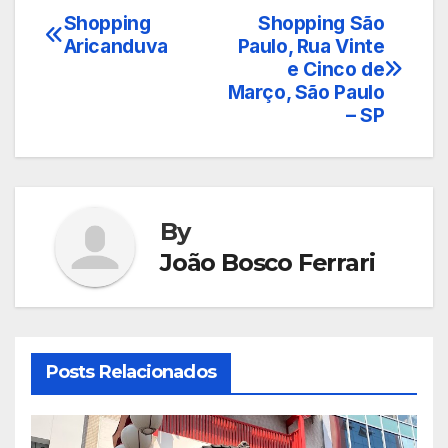
Shopping
Shopping São
Navegação
Aricanduva
Paulo, Rua Vinte
de
e Cinco de
Março, São Paulo
Post
– SP
By
João Bosco Ferrari
Posts Relacionados