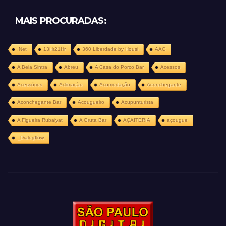
MAIS PROCURADAS:
.Net
13Hr21Hr
360 Liberdade by Housi
AAC
A Bela Sintra
Abreu
A Casa do Porco Bar
Acessos
Acessórios
Aclimação
Acomodação
Aconchegante
Aconchegante Bar
Acougueiro
Acupunturista
A Figueira Rubaiyat
A Gruta Bar
AÇAITERIA
açougue
_Dialogflow