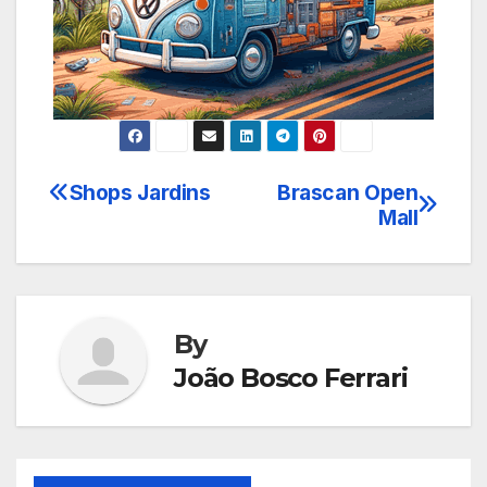
Shops Jardins
Brascan Open
Navegação
Mall
de
Post
By
João Bosco Ferrari