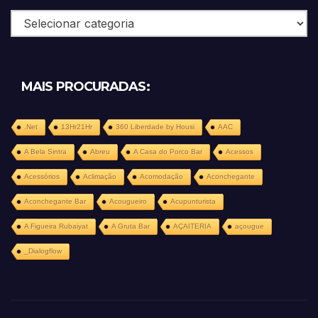
Categorias
MAIS PROCURADAS:
.Net
13Hr21Hr
360 Liberdade by Housi
AAC
A Bela Sintra
Abreu
A Casa do Porco Bar
Acessos
Acessórios
Aclimação
Acomodação
Aconchegante
Aconchegante Bar
Acougueiro
Acupunturista
A Figueira Rubaiyat
A Gruta Bar
AÇAITERIA
açougue
_Dialogflow