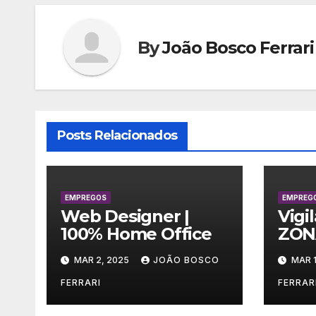
By
João Bosco Ferrari
Posts Relacionados
EMPREGOS
EMPREG
Web Designer |
Vigi
100% Home Office
ZON
MAR 2, 2025
JOÃO BOSCO
MAR 1
FERRARI
FERRAR