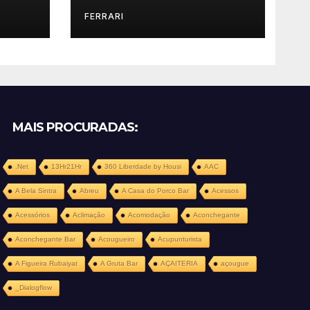
FERRARI
MAIS PROCURADAS:
.Net
13Hr21Hr
360 Liberdade by Housi
AAC
A Bela Sintra
Abreu
A Casa do Porco Bar
Acessos
Acessórios
Aclimação
Acomodação
Aconchegante
Aconchegante Bar
Acougueiro
Acupunturista
A Figueira Rubaiyat
A Gruta Bar
AÇAITERIA
açougue
_Dialogflow