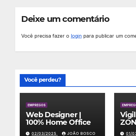
Deixe um comentário
Você precisa fazer o
login
para publicar um come
Você perdeu?
EMPREGOS
EMPREG
Web Designer |
Vigi
100% Home Office
ZON
02/03/2025
JOÃO BOSCO
01/