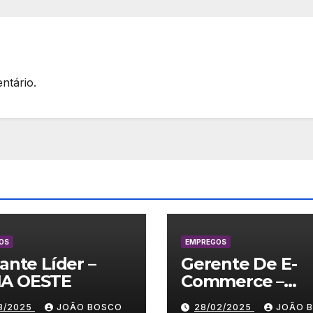
ntário.
OS
EMPREGOS
lante Líder –
Gerente De E-
A OESTE
Commerce –
Vestuário/ Moda
03/2025
JOÃO BOSCO
28/02/2025
JOÃO 