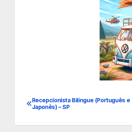
Recepcionista Bilíngue (Português e
Navegação
Japonês) – SP
de
Post