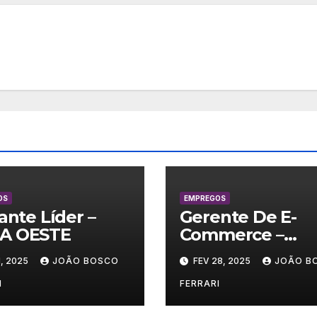
OS
EMPREGOS
lante Líder –
Gerente De E-
A OESTE
Commerce –
Vestuário/ Moda
, 2025
JOÃO BOSCO
FEV 28, 2025
JOÃO B
SP
I
FERRARI