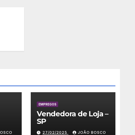
EMPREGOS
Vendedora de Loja –
SP
 –
BOSCO
27/02/2025
JOÃO BOSCO