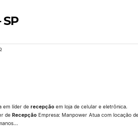
– SP
o
ia em líder de
recepção
em loja de celular e eletrônica.
er de
Recepção
Empresa: Manpower Atua com locação d
umanos…