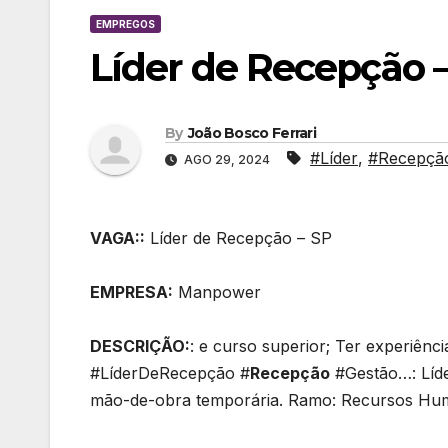
EMPREGOS
Líder de Recepção 
By
João Bosco Ferrari
#Líder
,
#Recepçã
AGO 29, 2024
VAGA::
Líder de Recepção – SP
EMPRESA:
Manpower
DESCRIÇÃO:
: e curso superior; Ter experiênc
#LíderDeRecepção #
Recepção
#Gestão…: Líd
mão-de-obra temporária. Ramo: Recursos H