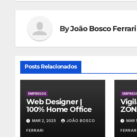
Post
By
João Bosco Ferrari
Posts Relacionados
EMPREGOS
EMPREG
Web Designer |
Vigi
100% Home Office
ZON
MAR 2, 2025
JOÃO BOSCO
MAR 1
FERRARI
FERRAR