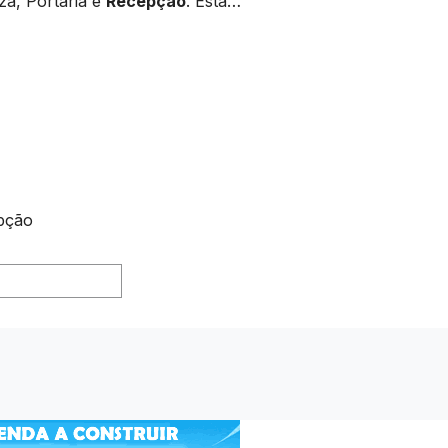
za, Portaria e
Recepção
. Esta…
pção