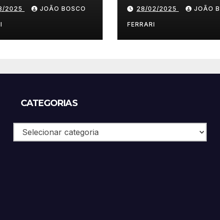
Vestuário/ Moda
03/2025
JOÃO BOSCO
28/02/2025
JOÃO 
SP
I
FERRARI
CATEGORIAS
Categorias