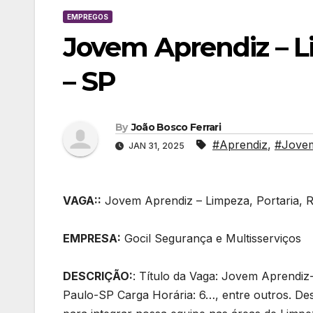
EMPREGOS
Jovem Aprendiz – L
– SP
By
João Bosco Ferrari
#Aprendiz
,
#Jove
JAN 31, 2025
VAGA::
Jovem Aprendiz – Limpeza, Portaria, 
EMPRESA:
Gocil Segurança e Multisserviços
DESCRIÇÃO:
: Título da Vaga: Jovem Aprendiz
Paulo-SP Carga Horária: 6…, entre outros. D