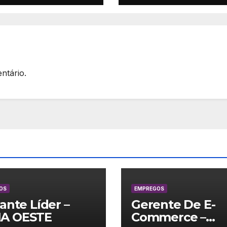
ntário.
OS
EMPREGOS
lante Líder –
Gerente De E-
A OESTE
Commerce –