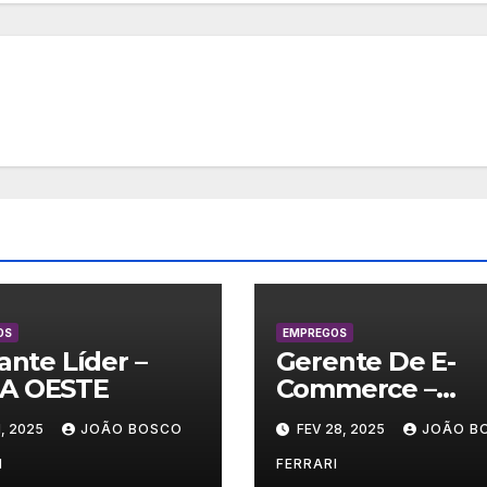
OS
EMPREGOS
lante Líder –
Gerente De E-
A OESTE
Commerce –
Vestuário/ Moda
, 2025
JOÃO BOSCO
FEV 28, 2025
JOÃO B
SP
I
FERRARI