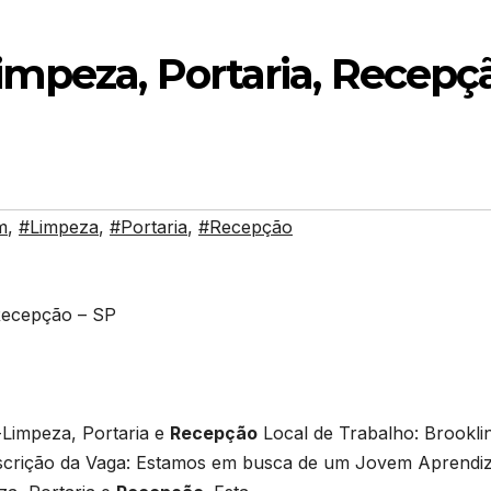
impeza, Portaria, Recepç
m
,
#Limpeza
,
#Portaria
,
#Recepção
Recepção – SP
-Limpeza, Portaria e
Recepção
Local de Trabalho: Brookli
escrição da Vaga: Estamos em busca de um Jovem Aprendi