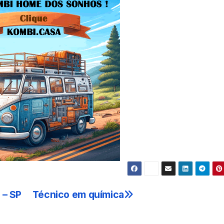
 – SP
Técnico em química