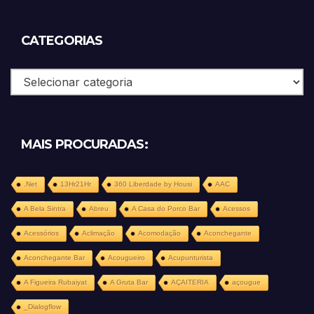
CATEGORIAS
Categorias
MAIS PROCURADAS:
.Net
13Hr21Hr
360 Liberdade by Housi
AAC
A Bela Sintra
Abreu
A Casa do Porco Bar
Acessos
Acessórios
Aclimação
Acomodação
Aconchegante
Aconchegante Bar
Acougueiro
Acupunturista
A Figueira Rubaiyat
A Gruta Bar
AÇAITERIA
açougue
_Dialogflow