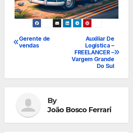
Gerente de
Auxiliar De
Navegação
vendas
Logística –
de
FREELANCER –
Vargem Grande
Post
Do Sul
By
João Bosco Ferrari