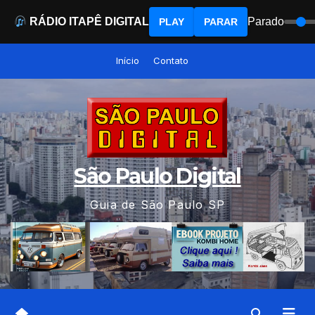
RÁDIO ITAPÊ DIGITAL
Parado
PLAY
PARAR
Skip
Início
Contato
to
content
São Paulo Digital
Guia de São Paulo SP