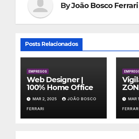
By
João Bosco Ferrari
Posts Relacionados
EMPREGOS
EMPREG
Web Designer |
Vigi
100% Home Office
ZON
MAR 2, 2025
JOÃO BOSCO
MAR 1
FERRARI
FERRAR