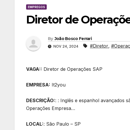
EMPREGOS
Diretor de Operaçõ
By
João Bosco Ferrari
#Diretor
,
#Opera
NOV 24, 2024
VAGA::
Diretor de Operações SAP
EMPRESA:
It2you
DESCRIÇÃO:
: : Inglês e espanhol avançados s
Operações Empresa…
LOCAL:
: São Paulo – SP