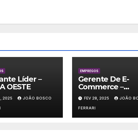
OS
EMPREGOS
lante Líder –
Gerente De E-
A OESTE
Commerce –
Vestuário/ Moda
, 2025
JOÃO BOSCO
FEV 28, 2025
JOÃO B
SP
I
FERRARI