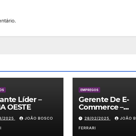
ntário.
OS
EMPREGOS
lante Líder –
Gerente De E-
A OESTE
Commerce –
Vestuário/ Moda
03/2025
JOÃO BOSCO
28/02/2025
JOÃO 
SP
I
FERRARI