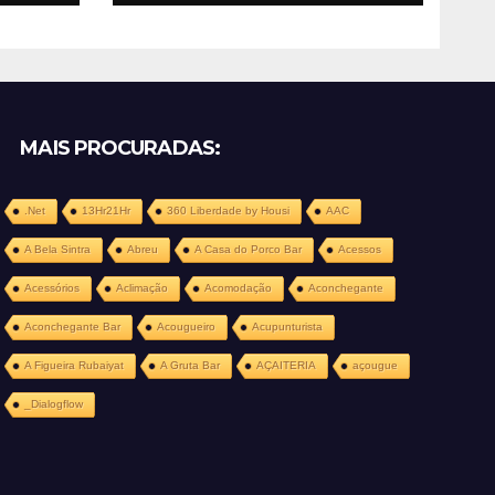
MAIS PROCURADAS:
.Net
13Hr21Hr
360 Liberdade by Housi
AAC
A Bela Sintra
Abreu
A Casa do Porco Bar
Acessos
Acessórios
Aclimação
Acomodação
Aconchegante
Aconchegante Bar
Acougueiro
Acupunturista
A Figueira Rubaiyat
A Gruta Bar
AÇAITERIA
açougue
_Dialogflow