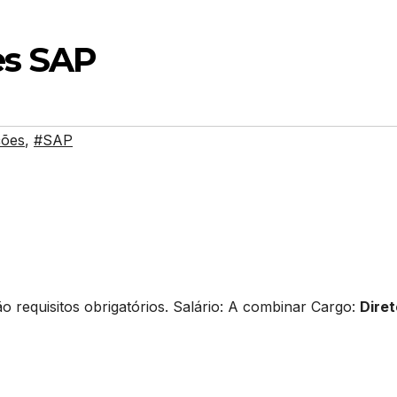
es SAP
ções
,
#SAP
ão requisitos obrigatórios. Salário: A combinar Cargo:
Diret