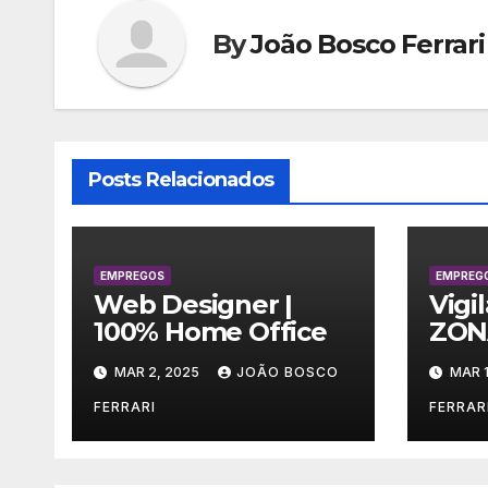
By
João Bosco Ferrari
Posts Relacionados
EMPREGOS
EMPREG
Web Designer |
Vigi
100% Home Office
ZON
MAR 2, 2025
JOÃO BOSCO
MAR 1
FERRARI
FERRAR