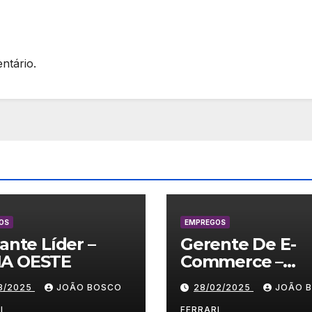
ntário.
OS
EMPREGOS
lante Líder –
Gerente De E-
A OESTE
Commerce –
Vestuário/ Moda
03/2025
JOÃO BOSCO
28/02/2025
JOÃO 
SP
I
FERRARI