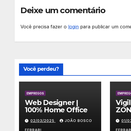
Deixe um comentário
Você precisa fazer o
login
para publicar um come
Você perdeu?
EMPREGOS
EMPREG
Web Designer |
Vigi
100% Home Office
ZON
02/03/2025
JOÃO BOSCO
01/
FERRARI
FERRAR