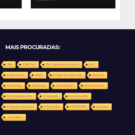
MAIS PROCURADAS:
.Net
13Hr21Hr
360 Liberdade by Housi
AAC
A Bela Sintra
Abreu
A Casa do Porco Bar
Acessos
Acessórios
Aclimação
Acomodação
Aconchegante
Aconchegante Bar
Acougueiro
Acupunturista
A Figueira Rubaiyat
A Gruta Bar
AÇAITERIA
açougue
_Dialogflow