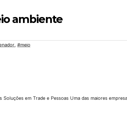
io ambiente
enador
,
#meio
is Soluções em Trade e Pessoas Uma das maiores empres