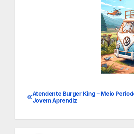
Atendente Burger King – Meio Períod
Navegação
Jovem Aprendiz
de
Post