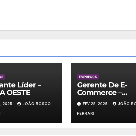
OS
EMPREGOS
lante Líder –
Gerente De E-
A OESTE
Commerce –
Vestuário/ Moda
, 2025
JOÃO BOSCO
FEV 28, 2025
JOÃO B
SP
I
FERRARI