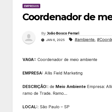
EMPREGOS
Coordenador de me
By
João Bosco Ferrari
#ambiente
,
#Coord
JAN 6, 2025
VAGA::
Coordenador de meio ambiente
EMPRESA:
Allis Field Marketing
DESCRIÇÃO:
: de
Meio
Ambiente
Empresa: All
ramo de Trade. Ramo…
LOCAL:
: São Paulo – SP