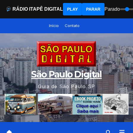
RÁDIO ITAPÊ DIGITAL
Parado
PLAY
PARAR
Skip
Início
Contato
to
content
São Paulo Digital
Guia de São Paulo SP