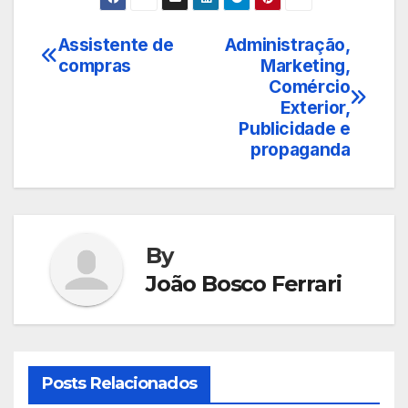
Assistente de
Administração,
Navegação
compras
Marketing,
de
Comércio
Exterior,
Post
Publicidade e
propaganda
By
João Bosco Ferrari
Posts Relacionados