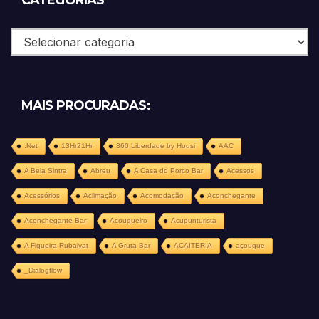
Categorias
MAIS PROCURADAS:
.Net
13Hr21Hr
360 Liberdade by Housi
AAC
A Bela Sintra
Abreu
A Casa do Porco Bar
Acessos
Acessórios
Aclimação
Acomodação
Aconchegante
Aconchegante Bar
Acougueiro
Acupunturista
A Figueira Rubaiyat
A Gruta Bar
AÇAITERIA
açougue
_Dialogflow