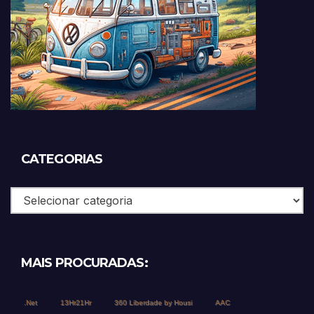
CATEGORIAS
Categorias
MAIS PROCURADAS:
.Net
13Hr21Hr
360 Liberdade by Housi
AAC