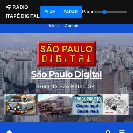
🎧 RÁDIO
Parado
PLAY
PARAR
ITAPÊ DIGITAL
Skip
Início
Contato
to
content
São Paulo Digital
Guia de São Paulo SP