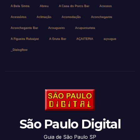
A Bela Sintra
Abreu
A Casa do Porco Bar
Acessos
Acessórios
Aclimação
Acomodação
Aconchegante
Aconchegante Bar
Acougueiro
Acupunturista
A Figueira Rubaiyat
A Gruta Bar
AÇAITERIA
açougue
_Dialogflow
São Paulo Digital
Guia de São Paulo SP