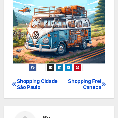
Shopping Cidade
Shopping Frei
Navegação
São Paulo
Caneca
de
Post
By