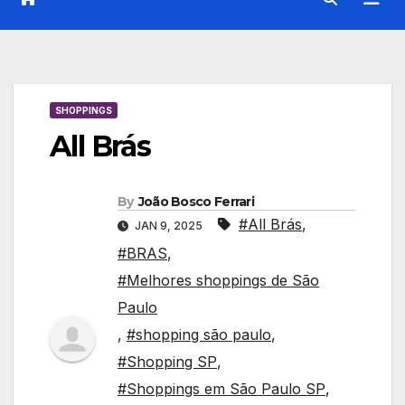
SHOPPINGS
All Brás
By
João Bosco Ferrari
#All Brás
,
JAN 9, 2025
#BRAS
,
#Melhores shoppings de São
Paulo
,
#shopping são paulo
,
#Shopping SP
,
#Shoppings em São Paulo SP
,