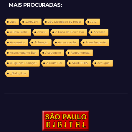
MAIS PROCURADAS:
.Net
13Hr21Hr
360 Liberdade by Housi
AAC
A Bela Sintra
Abreu
A Casa do Porco Bar
Acessos
Acessórios
Aclimação
Acomodação
Aconchegante
Aconchegante Bar
Acougueiro
Acupunturista
A Figueira Rubaiyat
A Gruta Bar
AÇAITERIA
açougue
_Dialogflow