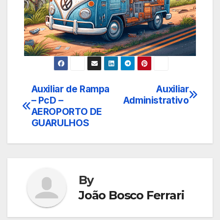
Auxiliar de Rampa
Auxiliar
Navegação
– PcD –
Administrativo
de
AEROPORTO DE
GUARULHOS
Post
By
João Bosco Ferrari