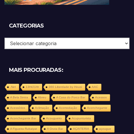
CATEGORIAS
Categorias
MAIS PROCURADAS:
.Net
13Hr21Hr
360 Liberdade by Housi
AAC
A Bela Sintra
Abreu
A Casa do Porco Bar
Acessos
Acessórios
Aclimação
Acomodação
Aconchegante
Aconchegante Bar
Acougueiro
Acupunturista
A Figueira Rubaiyat
A Gruta Bar
AÇAITERIA
açougue