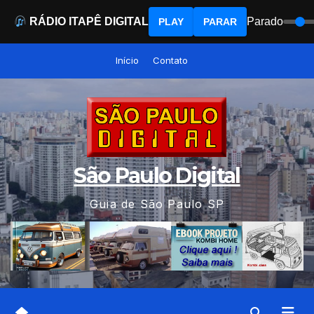
RÁDIO ITAPÊ DIGITAL
Parado
PLAY
PARAR
Skip
Início
Contato
to
content
São Paulo Digital
Guia de São Paulo SP