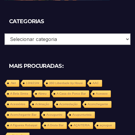
CATEGORIAS
Categorias
MAIS PROCURADAS:
.Net
13Hr21Hr
360 Liberdade by Housi
AAC
A Bela Sintra
Abreu
A Casa do Porco Bar
Acessos
Acessórios
Aclimação
Acomodação
Aconchegante
Aconchegante Bar
Acougueiro
Acupunturista
A Figueira Rubaiyat
A Gruta Bar
AÇAITERIA
açougue