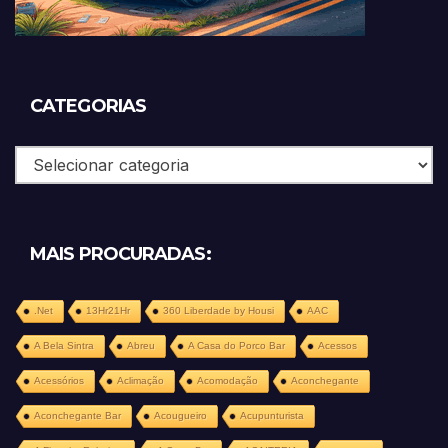
CATEGORIAS
Categorias
MAIS PROCURADAS:
.Net
13Hr21Hr
360 Liberdade by Housi
AAC
A Bela Sintra
Abreu
A Casa do Porco Bar
Acessos
Acessórios
Aclimação
Acomodação
Aconchegante
Aconchegante Bar
Acougueiro
Acupunturista