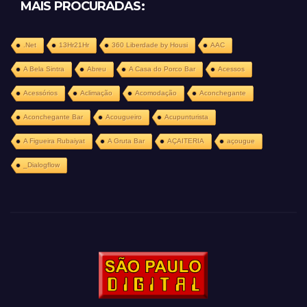
MAIS PROCURADAS:
.Net
13Hr21Hr
360 Liberdade by Housi
AAC
A Bela Sintra
Abreu
A Casa do Porco Bar
Acessos
Acessórios
Aclimação
Acomodação
Aconchegante
Aconchegante Bar
Acougueiro
Acupunturista
A Figueira Rubaiyat
A Gruta Bar
AÇAITERIA
açougue
_Dialogflow