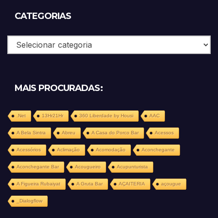
CATEGORIAS
Categorias
MAIS PROCURADAS:
.Net
13Hr21Hr
360 Liberdade by Housi
AAC
A Bela Sintra
Abreu
A Casa do Porco Bar
Acessos
Acessórios
Aclimação
Acomodação
Aconchegante
Aconchegante Bar
Acougueiro
Acupunturista
A Figueira Rubaiyat
A Gruta Bar
AÇAITERIA
açougue
_Dialogflow