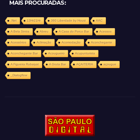
MAIS PROCURADAS:
.Net
13Hr21Hr
360 Liberdade by Housi
AAC
A Bela Sintra
Abreu
A Casa do Porco Bar
Acessos
Acessórios
Aclimação
Acomodação
Aconchegante
Aconchegante Bar
Acougueiro
Acupunturista
A Figueira Rubaiyat
A Gruta Bar
AÇAITERIA
açougue
_Dialogflow