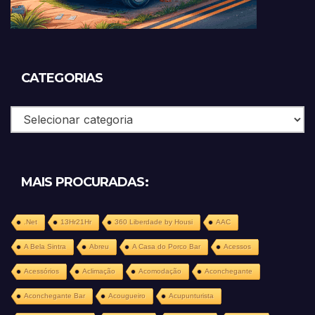
CATEGORIAS
Categorias
MAIS PROCURADAS:
.Net
13Hr21Hr
360 Liberdade by Housi
AAC
A Bela Sintra
Abreu
A Casa do Porco Bar
Acessos
Acessórios
Aclimação
Acomodação
Aconchegante
Aconchegante Bar
Acougueiro
Acupunturista