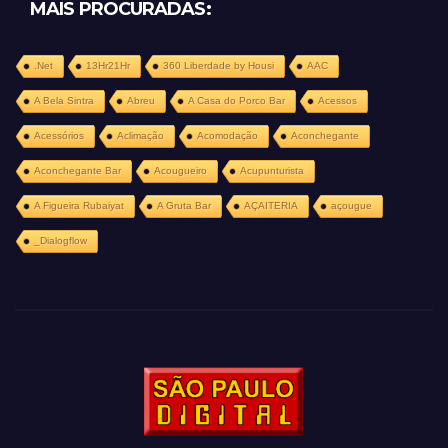
MAIS PROCURADAS:
.Net
13Hr21Hr
360 Liberdade by Housi
AAC
A Bela Sintra
Abreu
A Casa do Porco Bar
Acessos
Acessórios
Aclimação
Acomodação
Aconchegante
Aconchegante Bar
Acougueiro
Acupunturista
A Figueira Rubaiyat
A Gruta Bar
AÇAITERIA
açougue
_Dialogflow