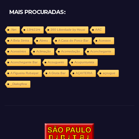
MAIS PROCURADAS:
.Net
13Hr21Hr
360 Liberdade by Housi
AAC
A Bela Sintra
Abreu
A Casa do Porco Bar
Acessos
Acessórios
Aclimação
Acomodação
Aconchegante
Aconchegante Bar
Acougueiro
Acupunturista
A Figueira Rubaiyat
A Gruta Bar
AÇAITERIA
açougue
_Dialogflow