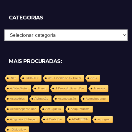
CATEGORIAS
Categorias
MAIS PROCURADAS:
.Net
13Hr21Hr
360 Liberdade by Housi
AAC
A Bela Sintra
Abreu
A Casa do Porco Bar
Acessos
Acessórios
Aclimação
Acomodação
Aconchegante
Aconchegante Bar
Acougueiro
Acupunturista
A Figueira Rubaiyat
A Gruta Bar
AÇAITERIA
açougue
_Dialogflow