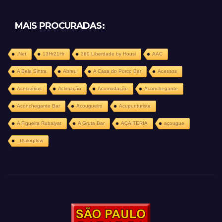
MAIS PROCURADAS:
.Net
13Hr21Hr
360 Liberdade by Housi
AAC
A Bela Sintra
Abreu
A Casa do Porco Bar
Acessos
Acessórios
Aclimação
Acomodação
Aconchegante
Aconchegante Bar
Acougueiro
Acupunturista
A Figueira Rubaiyat
A Gruta Bar
AÇAITERIA
açougue
_Dialogflow