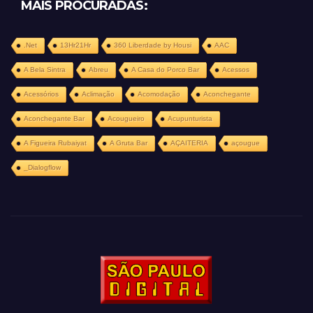
MAIS PROCURADAS:
.Net
13Hr21Hr
360 Liberdade by Housi
AAC
A Bela Sintra
Abreu
A Casa do Porco Bar
Acessos
Acessórios
Aclimação
Acomodação
Aconchegante
Aconchegante Bar
Acougueiro
Acupunturista
A Figueira Rubaiyat
A Gruta Bar
AÇAITERIA
açougue
_Dialogflow