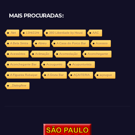
MAIS PROCURADAS:
.Net
13Hr21Hr
360 Liberdade by Housi
AAC
A Bela Sintra
Abreu
A Casa do Porco Bar
Acessos
Acessórios
Aclimação
Acomodação
Aconchegante
Aconchegante Bar
Acougueiro
Acupunturista
A Figueira Rubaiyat
A Gruta Bar
AÇAITERIA
açougue
_Dialogflow