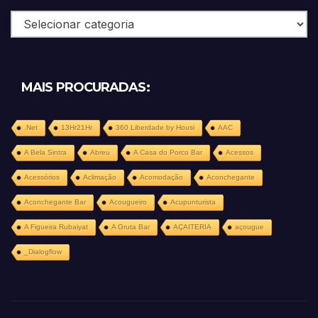
Categorias
MAIS PROCURADAS:
.Net
13Hr21Hr
360 Liberdade by Housi
AAC
A Bela Sintra
Abreu
A Casa do Porco Bar
Acessos
Acessórios
Aclimação
Acomodação
Aconchegante
Aconchegante Bar
Acougueiro
Acupunturista
A Figueira Rubaiyat
A Gruta Bar
AÇAITERIA
açougue
_Dialogflow