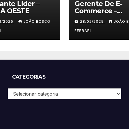
lante Líder –
Gerente De E-
A OESTE
Commerce –
Vestuário/ Moda
03/2025
JOÃO BOSCO
28/02/2025
JOÃO 
SP
I
FERRARI
CATEGORIAS
Categorias