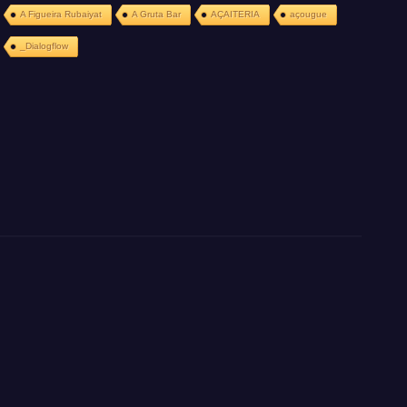
A Figueira Rubaiyat
A Gruta Bar
AÇAITERIA
açougue
_Dialogflow