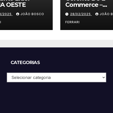
A OESTE
Commerce –
Vestuário/ Moda
03/2025
JOÃO BOSCO
28/02/2025
JOÃO 
SP
I
FERRARI
CATEGORIAS
Categorias