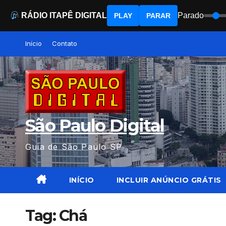
RÁDIO ITAPÊ DIGITAL
Parado
PLAY
PARAR
Skip
Início
Contato
to
content
São Paulo Digital
Guia de São Paulo SP
INÍCIO
INCLUIR ANÚNCIO GRÁTIS
Tag:
Chá