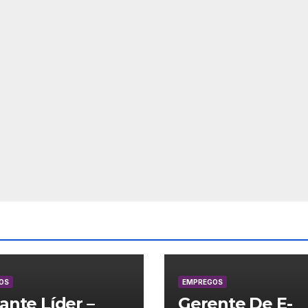
OS
EMPREGOS
lante Líder –
Gerente De E-