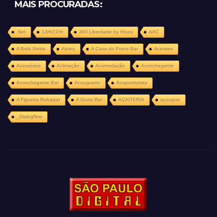
MAIS PROCURADAS:
.Net
13Hr21Hr
360 Liberdade by Housi
AAC
A Bela Sintra
Abreu
A Casa do Porco Bar
Acessos
Acessórios
Aclimação
Acomodação
Aconchegante
Aconchegante Bar
Acougueiro
Acupunturista
A Figueira Rubaiyat
A Gruta Bar
AÇAITERIA
açougue
_Dialogflow